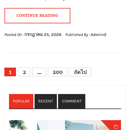
CONTINUE READING
Posted On :
กรกฎาคม 25, 2026
Published By :
Admin2
Posts
1
2
…
200
ถัดไป
pagination
POPULAR
RECENT
COMMENT