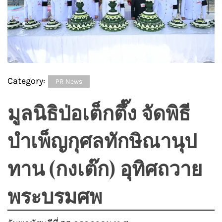
Category:
PR News
มูลนิธิป่อเต็กตึ๊ง จัดพิธี
บำเพ็ญกุศลทักษิณานุป
ทาน (กงเต๊ก) อุทิศถวาย
พระบรมศพ