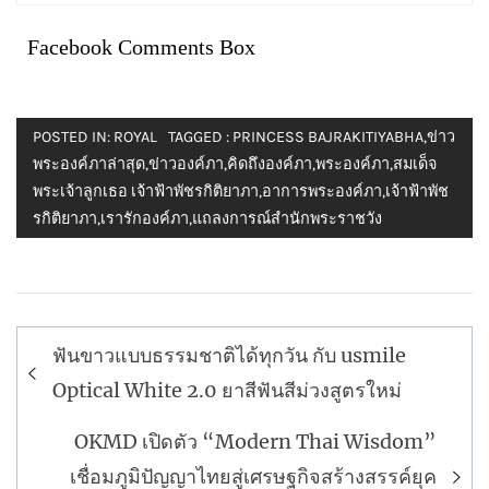
Facebook Comments Box
POSTED IN:
ROYAL
TAGGED :
PRINCESS BAJRAKITIYABHA
,
ข่าว
พระองค์ภาล่าสุด
,
ข่าวองค์ภา
,
คิดถึงองค์ภา
,
พระองค์ภา
,
สมเด็จ
พระเจ้าลูกเธอ เจ้าฟ้าพัชรกิติยาภา
,
อาการพระองค์ภา
,
เจ้าฟ้าพัช
รกิติยาภา
,
เรารักองค์ภา
,
แถลงการณ์สำนักพระราชวัง
แนะแนว
ฟันขาวแบบธรรมชาติได้ทุกวัน กับ usmile
เรื่อง
Optical White 2.0 ยาสีฟันสีม่วงสูตรใหม่
OKMD เปิดตัว “Modern Thai Wisdom”
เชื่อมภูมิปัญญาไทยสู่เศรษฐกิจสร้างสรรค์ยุค