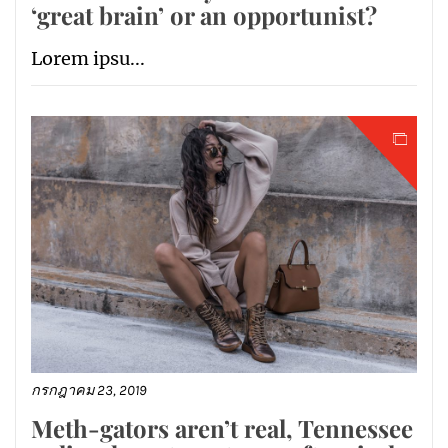
‘great brain’ or an opportunist?
Lorem ipsu...
กรกฎาคม 23, 2019
Meth-gators aren’t real, Tennessee