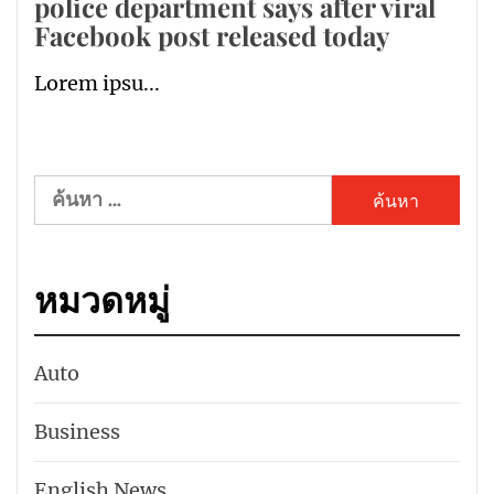
police department says after viral
Facebook post released today
Lorem ipsu...
ค้นหา
สำหรับ:
หมวดหมู่
Auto
Business
English News