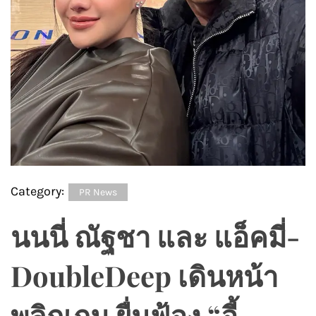
Category:
PR News
นนนี่ ณัฐชา และ แอ็คมี่-
DoubleDeep เดินหน้า
พลิกเกม ยื่นฟ้อง “อี้