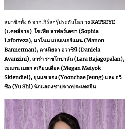
สมาชิกทั้ง 6 จากเกิร์ลกรุ๊ประดับโลก
วง KATSEYE
(แคทส์อาย) โซเฟีย ลาฟอร์เตซา (Sophia
Laforteza), มาโนน แบนเนอร์แมน (Manon
Bannerman), ดาเนียลา อวาซินี (Daniela
Avanzini), ลาร่า ราชโกปาลัน (Lara Rajagopalan),
เมแกน เมยก สเกียนเดียล (Megan Meiyok
Skiendiel), ยุนแช จอง (Yoonchae Jeung) และ อวี๋
ซื่อ (Yu Shi) นักแสดงชายจากประเทศจีน