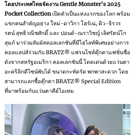
โดยประเทศไทยจัดงาน Gentle Monster’s 2025
Pocket Collection
เปิดตัวเป็นแห่งแรกของโลก พร้อม
แขกคนสำคัญอย่าง ใหม่-ดาวิกา โฮร์เน่, ดิว-จิรวร
รตน์ สุทธิวณิชศักดิ์ และ ปอนด์-ณราวิชญ์ เลิศรัตน์โก
สุมภ์ มาร่วมสัมผัสคอลเลกชันที่มีไฮไลท์พิเศษอย่างการ
คอลแลปส์ร่วมกับ BRATZ® แฟรนไชส์ตุ๊กตาแฟชั่นชื่อ
ดังจากสหรัฐอเมริกา คอลเลกชันนี้ โดดเด่นด้วยแว่นตา
อะคริลิกดีไซน์พับได้ ขนาดกะทัดรัด พกพาสะดวก โดย
สามารถแลกซื้อตุ๊กตา BRATZ® Special Edition
ที่มาพร้อมกับแว่นตาคีย์ไอเทม