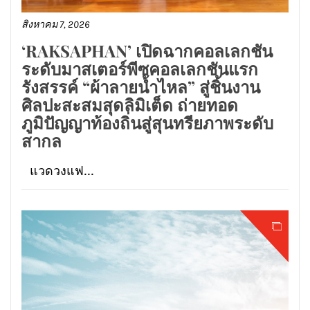
สิงหาคม 7, 2026
‘RAKSAPHAN’ เปิดฉากคอลเลกชัน
ระดับมาสเตอร์พีซคอลเลกชันแรก
รังสรรค์ “ผ้าลายน้ำไหล” สู่ชิ้นงาน
ศิลปะสะสมสุดลิมิเต็ด ถ่ายทอด
ภูมิปัญญาท้องถิ่นสู่สุนทรียภาพระดับ
สากล
แวดวงแฟ...