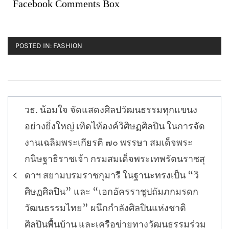
Facebook Comments Box
POSTED IN:
FASHION
แนะแนว
วธ. น้อมใจ จัดแสดงศิลปวัฒนธรรมทุกแขนง
เรื่อง
อย่างยิ่งใหญ่ เทิดไท้องค์วิศิษฏศิลปิน ในการจัด
งานเฉลิมพระเกียรติ ๗๐ พรรษา สมเด็จพระ
กนิษฐาธิราชเจ้า กรมสมเด็จพระเทพรัตนราชสุ
ดาฯ สยามบรมราชกุมารี ในฐานะทรงเป็น “วิ
ศิษฏศิลปิน” และ “เอกอัครราชูปถัมภกมรดก
วัฒนธรรมไทย” ผนึกกำลังศิลปินแห่งชาติ
ศิลปินพื้นบ้าน และเครือข่ายทางวัฒนธรรมร่วม