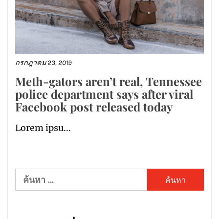
กรกฎาคม 23, 2019
Meth-gators aren’t real, Tennessee
police department says after viral
Facebook post released today
Lorem ipsu...
ค้นหา
สำหรับ: