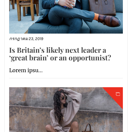
กรกฎาคม 23, 2019
Is Britain’s likely next leader a
‘great brain’ or an opportunist?
Lorem ipsu...