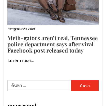
กรกฎาคม 23, 2019
Meth-gators aren’t real, Tennessee
police department says after viral
Facebook post released today
Lorem ipsu...
ค้นหา
สำหรับ: