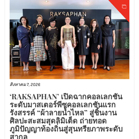
สิงหาคม 7, 2026
‘RAKSAPHAN’ เปิดฉากคอลเลกชัน
ระดับมาสเตอร์พีซคอลเลกชันแรก
รังสรรค์ “ผ้าลายน้ำไหล” สู่ชิ้นงาน
ศิลปะสะสมสุดลิมิเต็ด ถ่ายทอด
ภูมิปัญญาท้องถิ่นสู่สุนทรียภาพระดับ
สากล