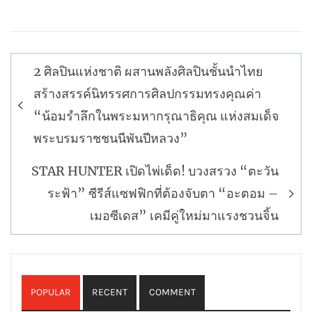
แนะแนว
2 ศิลปินแห่งชาติ ผสานพลังศิลปินชั้นนำไทย
เรื่อง
สร้างสรรค์นิทรรศการศิลปกรรมทรงคุณค่า
“น้อมรำลึกในพระมหากรุณาธิคุณ แห่งสมเด็จ
พระบรมราชชนนีพันปีหลวง”
STAR HUNTER เปิดไพ่เด็ด! บวงสรวง “ตะวัน
ระฟ้า” ซีรีส์แซฟฟิกที่ต้องจับตา “อะตอม –
เมอซีเดส” เคมีคู่ใหม่มาแรงชวนจิ้น
POPULAR
RECENT
COMMENT