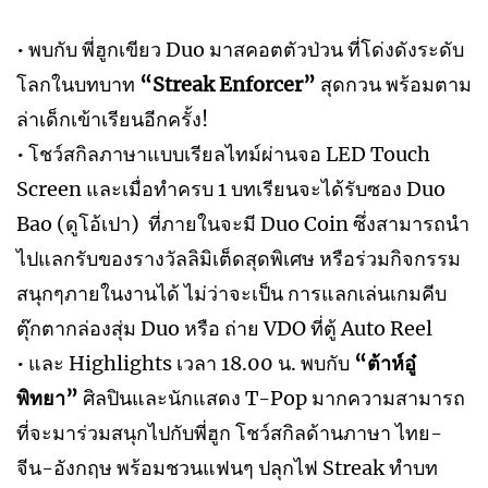
• พบกับ พี่ฮูกเขียว Duo มาสคอตตัวป่วน ที่โด่งดังระดับ
โลกในบทบาท
“Streak Enforcer”
สุดกวน พร้อมตาม
ล่าเด็กเข้าเรียนอีกครั้ง!
• โชว์สกิลภาษาแบบเรียลไทม์ผ่านจอ LED Touch
Screen และเมื่อทำครบ 1 บทเรียนจะได้รับซอง Duo
Bao (ดูโอ้เปา) ที่ภายในจะมี Duo Coin ซึ่งสามารถนำ
ไปแลกรับของรางวัลลิมิเต็ดสุดพิเศษ หรือร่วมกิจกรรม
สนุกๆภายในงานได้ ไม่ว่าจะเป็น การแลกเล่นเกมคีบ
ตุ๊กตากล่องสุ่ม Duo หรือ ถ่าย VDO ที่ตู้ Auto Reel
• และ Highlights เวลา 18.00 น. พบกับ
“ต้าห์อู๋
พิทยา”
ศิลปินและนักแสดง T-Pop มากความสามารถ
ที่จะมาร่วมสนุกไปกับพี่ฮูก โชว์สกิลด้านภาษา ไทย-
จีน-อังกฤษ พร้อมชวนแฟนๆ ปลุกไฟ Streak ทำบท