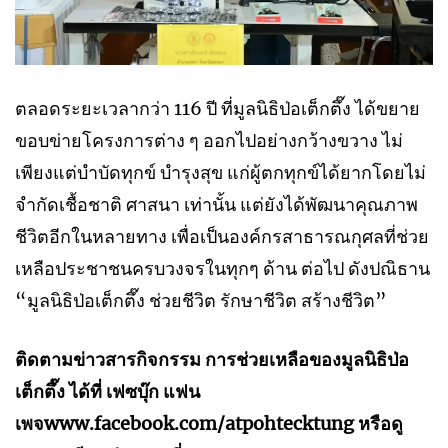
ตลอดระยะเวลากว่า 116 ปี ที่มูลนิธิป่อเต็กตึ๊ง ได้ขยาย
ขอบข่ายโครงการต่าง ๆ ออกไปอย่างกว้างขวาง ไม่
เพียงแต่บำบัดทุกข์ บำรุงสุข แก่ผู้ตกทุกข์ได้ยากโดยไม่
จำกัดเชื้อชาติ ศาสนา เท่านั้น แต่ยังได้พัฒนาคุณภาพ
ชีวิตอีกในหลายทาง เพื่อเป็นองค์กรสาธารณกุศลที่ช่วย
เหลือประชาชนครบวงจรในทุกๆ ด้าน ต่อไป ดังปณิธาน
“มูลนิธิป่อเต็กตึ๊ง ช่วยชีวิต รักษาชีวิต สร้างชีวิต”
ติดตามข่าวสารกิจกรรม การช่วยเหลือของมูลนิธิป่อ
เต็กตึ๊ง ได้ที่ เฟซบุ๊ก แฟน
เพจwww.facebook.com/atpohtecktung หรือดู