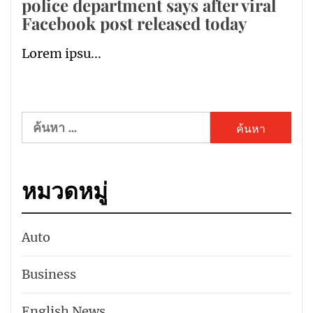
police department says after viral
Facebook post released today
Lorem ipsu...
ค้นหา
สำหรับ:
หมวดหมู่
Auto
Business
English News