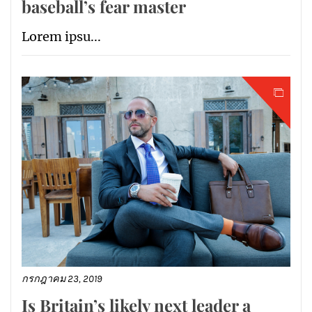
baseball’s fear master
Lorem ipsu...
กรกฎาคม 23, 2019
Is Britain’s likely next leader a