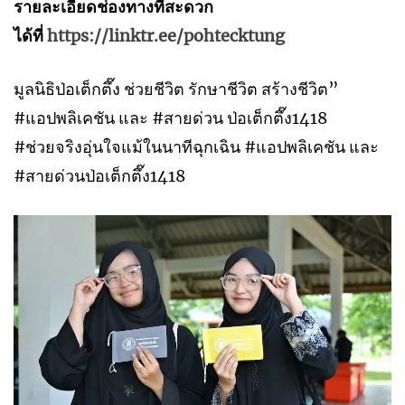
รายละเอียดช่องทางที่สะดวก
ได้ที่
https://linktr.ee/pohtecktung
มูลนิธิป่อเต็กตึ๊ง ช่วยชีวิต รักษาชีวิต สร้างชีวิต”
#แอปพลิเคชัน และ #สายด่วน ป่อเต็กตึ๊ง1418
#ช่วยจริงอุ่นใจแม้ในนาทีฉุกเฉิน #แอปพลิเคชัน และ
#สายด่วนป่อเต็กตึ๊ง1418