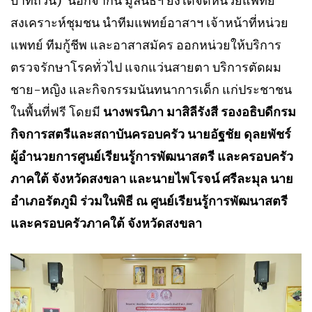
บาทถ้วน) นอกจากนี้ มูลนิธิฯ ยังได้จัดหน่วยแพทย์
สงเคราะห์ชุมชน นำทีมแพทย์อาสาฯ เจ้าหน้าที่หน่วย
แพทย์ ทีมกู้ชีพ และอาสาสมัคร ออกหน่วยให้บริการ
ตรวจรักษาโรคทั่วไป แจกแว่นสายตา บริการตัดผม
ชาย-หญิง และกิจกรรมนันทนาการเด็ก แก่ประชาชน
ในพื้นที่ฟรี โดยมี
นางพรนิภา มาสิลีรังสี รองอธิบดีกรม
กิจการสตรีและสถาบันครอบครัว นายอัฐชัย ดุลยพัชร์
ผู้อำนวยการศูนย์เรียนรู้การพัฒนาสตรี และครอบครัว
ภาคใต้ จังหวัดสงขลา และนายไพโรจน์ ศรีละมุล นาย
อำเภอรัตภูมิ ร่วมในพิธี ณ ศูนย์เรียนรู้การพัฒนาสตรี
และครอบครัวภาคใต้ จังหวัดสงขลา